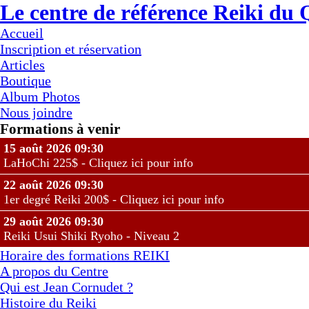
Le centre de référence Reiki du
Accueil
Inscription et réservation
Articles
Boutique
Album Photos
Nous joindre
Formations à venir
15 août 2026 09:30
LaHoChi 225$ - Cliquez ici pour info
22 août 2026 09:30
1er degré Reiki 200$ - Cliquez ici pour info
29 août 2026 09:30
Reiki Usui Shiki Ryoho - Niveau 2
Horaire des formations REIKI
A propos du Centre
Qui est Jean Cornudet ?
Histoire du Reiki