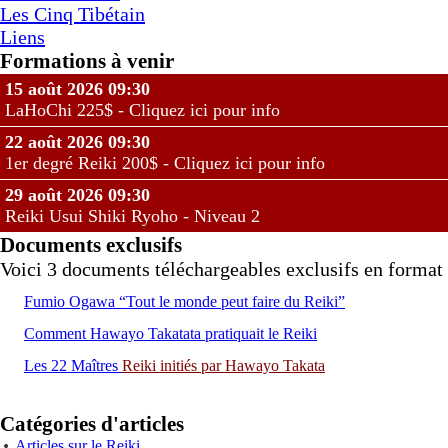
Les Cinq Tibétain
Liens
Formations à venir
15 août 2026 09:30
LaHoChi 225$ - Cliquez ici pour info
22 août 2026 09:30
1er degré Reiki 200$ - Cliquez ici pour info
29 août 2026 09:30
Reiki Usui Shiki Ryoho - Niveau 2
Documents exclusifs
Voici 3 documents téléchargeables exclusifs en format 
Fumio Ogawa “Tout le monde peut faire du Reiki”
Comment Hawayo Takatata pratiquait le Reiki
Les 22 Maîtres
Reiki
initiés par Hawayo Takata
Catégories d'articles
Articles sur le Reiki