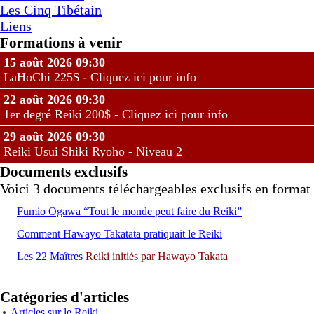
Les Cinq Tibétain
Liens
Formations à venir
15 août 2026 09:30
LaHoChi 225$ - Cliquez ici pour info
22 août 2026 09:30
1er degré Reiki 200$ - Cliquez ici pour info
29 août 2026 09:30
Reiki Usui Shiki Ryoho - Niveau 2
Documents exclusifs
Voici 3 documents téléchargeables exclusifs en format 
Fumio Ogawa “Tout le monde peut faire du Reiki”
Comment Hawayo Takatata pratiquait le Reiki
Les 22 Maîtres
Reiki
initiés par Hawayo Takata
Catégories d'articles
Articles sur le Reiki