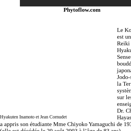
Phytoflow.com
Le K
est u
Reiki
Hyaku
Sense
boudd
japon
Jodo-
la Ter
systè
sur le
ensei
Dr. C
Hayas
Hyakuten Inamoto et Jean Cornudet
a appris son étudiante Mme Chiyoko Yamaguchi de 19
(elle est décédée le 20 août 2003 à l’âge de 83 ans).