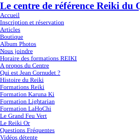
Le centre de référence Reiki du
Accueil
Inscription et réservation
Articles
Boutique
Album Photos
Nous joindre
Horaire des formations REIKI
A propos du Centre
Qui est Jean Cornudet ?
Histoire du Reiki
Formations Reiki
Formation Karuna Ki
Formation Lightarian
Formation LaHoChi
Le Grand Feu Vert
Le Reiki Or
Questions Fréquentes
Vidéos détente