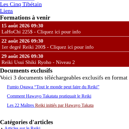
Les Cinq Tibétain
Liens
Formations à venir
15 août 2026 09:30
LaHoChi 225$ - Cliquez ici pour info
22 août 2026 09:30
1er degré Reiki 200$ - Cliquez ici pour info
29 août 2026 09:30
Reiki Usui Shiki Ryoho - Niveau 2
Documents exclusifs
Voici 3 documents téléchargeables exclusifs en format 
Fumio Ogawa “Tout le monde peut faire du Reiki”
Comment Hawayo Takatata pratiquait le Reiki
Les 22 Maîtres
Reiki
initiés par Hawayo Takata
Catégories d'articles
Articles sur le Reiki