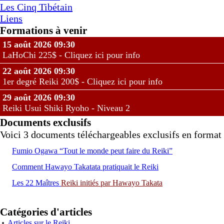
Les Cinq Tibétain
Liens
Formations à venir
15 août 2026 09:30
LaHoChi 225$ - Cliquez ici pour info
22 août 2026 09:30
1er degré Reiki 200$ - Cliquez ici pour info
29 août 2026 09:30
Reiki Usui Shiki Ryoho - Niveau 2
Documents exclusifs
Voici 3 documents téléchargeables exclusifs en format 
Fumio Ogawa “Tout le monde peut faire du Reiki”
Comment Hawayo Takatata pratiquait le Reiki
Les 22 Maîtres
Reiki
initiés par Hawayo Takata
Catégories d'articles
Articles sur le Reiki