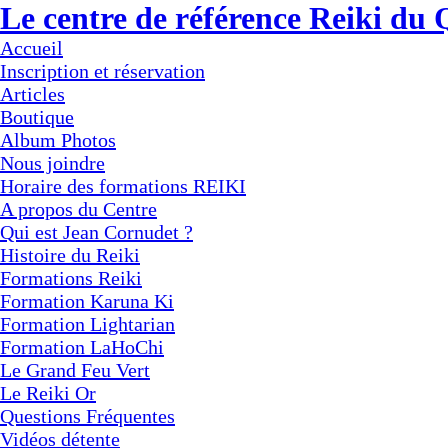
Le centre de référence Reiki du
Accueil
Inscription et réservation
Articles
Boutique
Album Photos
Nous joindre
Horaire des formations REIKI
A propos du Centre
Qui est Jean Cornudet ?
Histoire du Reiki
Formations Reiki
Formation Karuna Ki
Formation Lightarian
Formation LaHoChi
Le Grand Feu Vert
Le Reiki Or
Questions Fréquentes
Vidéos détente