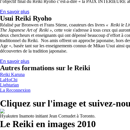
l’objectif final du
Reiki
Ryoho
c’est-à-dire « la PAIX INTÉRIEURE ab
En savoir plus
Usui
Reiki
Ryoho
Réalisé par Bronwen et Frans Stiene, coauteurs des livres
«
Reiki
le Li
The Japanese Art of
Reiki
»
, cette voie s'adresse à tous ceux qui auront
deux chercheurs et enseignants qui ont dépensé beaucoup d’effort à c
traditionnel du
Reiki
. Nos amis offrent un approche japonaise, hors d
Age », basée tant sur les enseignements connus de Mikao
Usui
ainsi qu
découvertes de la tradition japonaise.
En savoir plus
Autres formations sur le Reiki
Reiki Karuna
LaHoChi
Lightarian
La Reconnexion
Cliquez sur l'image et suivez-no
Hyakuten Inamoto initiant Jean Cornudet à Toronto.
Le Reiki en images 2010