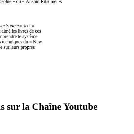
solue » ou « Anshin Ritsumei ».
vre Source » »
et
«
 aimé les livres de ces
omprendre le système
es techniques du « New
e sur leurs propres
us sur la Chaîne Youtube