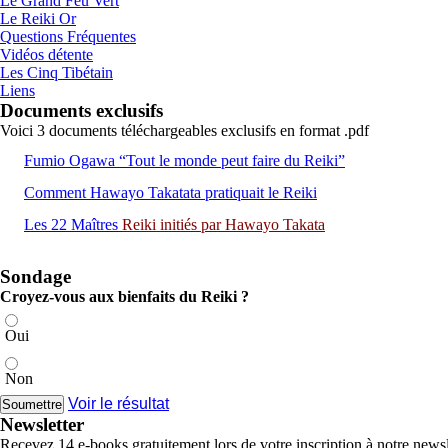
Le Grand Feu Vert
Le Reiki Or
Questions Fréquentes
Vidéos détente
Les Cinq Tibétain
Liens
Documents exclusifs
Voici 3 documents téléchargeables exclusifs en format .pdf
Fumio Ogawa “Tout le monde peut faire du Reiki”
Comment Hawayo Takatata pratiquait le Reiki
Les 22 Maîtres
Reiki
initiés par Hawayo Takata
Sondage
Croyez-vous aux bienfaits du Reiki ?
Oui
Non
Voir le résultat
Newsletter
Recevez 14 e-books gratuitement lors de votre inscription à notre newsl