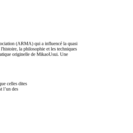
ciation (ARMA) qui a influencé la quasi
l'histoire, la philosophie et les techniques
ratique originelle de Mikao
Usui
. Une
ue celles dites
st l’un des