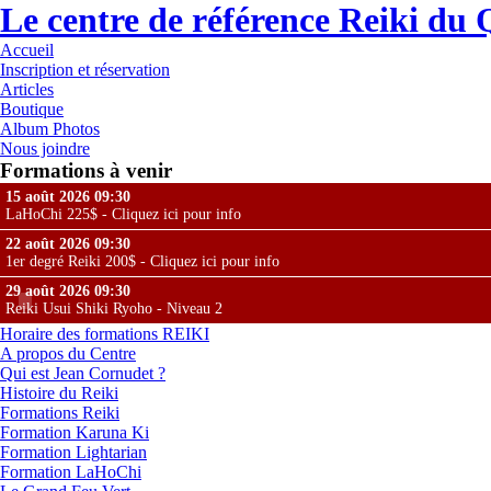
Le centre de référence Reiki du
Accueil
Inscription et réservation
Articles
Boutique
Album Photos
Nous joindre
Formations à venir
15 août 2026 09:30
LaHoChi 225$ - Cliquez ici pour info
22 août 2026 09:30
1er degré Reiki 200$ - Cliquez ici pour info
29 août 2026 09:30
Reiki Usui Shiki Ryoho - Niveau 2
Horaire des formations REIKI
A propos du Centre
Qui est Jean Cornudet ?
Histoire du Reiki
Formations Reiki
Formation Karuna Ki
Formation Lightarian
Formation LaHoChi