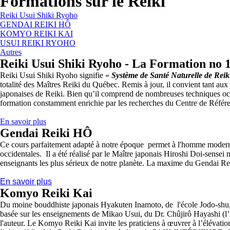
Formations sur le Reiki
Reiki Usui Shiki Ryoho
GENDAI REIKI HÔ
KOMYO REIKI KAI
USUI REIKI RYOHO
Autres
Reiki Usui Shiki Ryoho - La Formation no 
Reiki
Usui
Shiki
Ryoho
signifie «
Système de Santé Naturelle de
Reik
totalité des Maîtres
Reiki
du Québec. Remis à jour, il convient tant aux 
japonaises de
Reiki
. Bien qu’il comprend de nombreuses techniques occi
formation constamment enrichie par les recherches du Centre de Réfé
En savoir plus
Gendai Reiki HÔ
Ce cours parfaitement adapté à notre époque permet à l'homme moderne l
occidentales. Il a été réalisé par le Maître japonais Hiroshi Doi-sens
enseignants les plus sérieux de notre planète. La maxime du Gendai
Re
En savoir plus
Komyo
Reiki
Kai
Du moine bouddhiste japonais Hyakuten Inamoto, de l'école Jodo-shu, 
basée sur les enseignements de Mikao
Usui
, du Dr. Chûjirô Hayashi (l’
l'auteur. Le Komyo
Reiki
Kai invite les praticiens à œuvrer à l’élévation