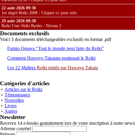
22 août 2026 09:30
1er degré Reiki 200$ - Cliquez ici pour info
29 août 2026 09:30
Reiki Usui Shiki Ryoho - Niveau 2
Documents exclusifs
Voici 3 documents téléchargeables exclusifs en format .pdf
Fumio Ogawa “Tout le monde peut faire du Reiki”
Comment Hawayo Takatata pratiquait le Reiki
Les 22 Maîtres
Reiki
initiés par Hawayo Takata
Catégories d'articles
Articles sur le Reiki
Témoignages
Nouvelles
Livres
Autres
Newsletter
Recevez 14 e-books gratuitement lors de votre inscription à notre newsl
Adresse courriel
Prénom