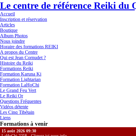
Le centre de référence Reiki du
Accueil
Inscription et réservation
Articles
Boutique
Album Photos
Nous joindre
Horaire des formations REIKI
A propos du Centre
Qui est Jean Cornudet ?
Histoire du Reiki
Formations Reiki
Formation Karuna Ki
Formation Lightarian
Formation LaHoChi
Le Grand Feu Vert
Le Reiki Or
Questions Fréquentes
Vidéos détente
Les Cinq Tibétain
Liens
Formations à venir
15 août 2026 09:30
LaHoChi 225$ - Cliquez ici pour info